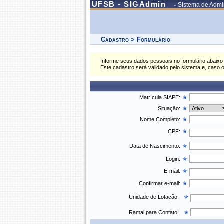
UFSB - SIGAdmin
-
Sistema de Admin
Cadastro > Formulário
Informe seus dados pessoais no formulário abaixo 
Este cadastro será validado pelo sistema e, caso 
Matrícula SIAPE:
Situação:
Nome Completo:
CPF:
Data de Nascimento:
Login:
E-mail:
Confirmar e-mail:
Unidade de Lotação:
Ramal para Contato: