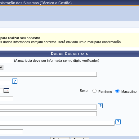
istração dos Sistemas (Técnica e Gestão)
para realizar seu cadastro.
os dados informados estejam corretos, será enviado um e-mail para confirmação.
Dados Cadastrais
(A matrícula deve ser informada sem o dígito verificador)
Sexo:
Feminino
Masculino