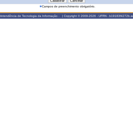
Campos de preenchimento obrigatório.
intendência de Tecnologia da Informação - | Copyright © 2009-2026 - UFRN - b19183f4272b.