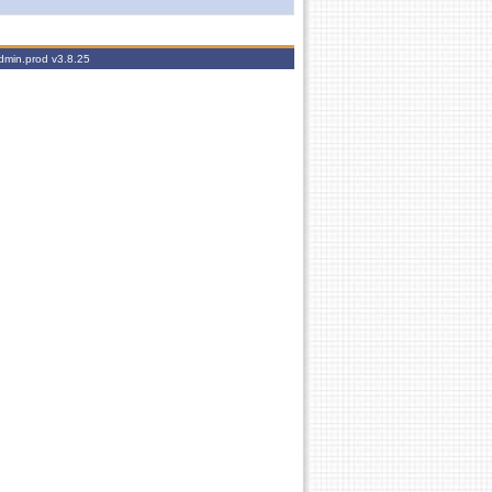
admin.prod
v3.8.25