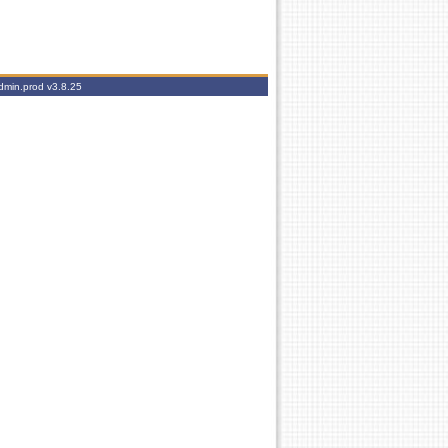
admin.prod
v3.8.25