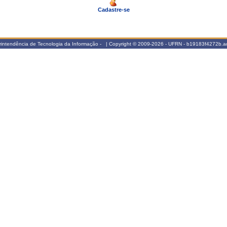
Cadastre-se
intendência de Tecnologia da Informação - | Copyright © 2009-2026 - UFRN - b19183f4272b.