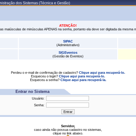
istração dos Sistemas (Técnica e Gestão)
ATENÇÃO!
tras maiúsculas de minúsculas APENAS na senha, portanto ela deve ser digitada da mesma 
SIPAC
(Administrativo)
SIGEventos
(Gestão de Eventos)
Perdeu o e-mail de confirmação de cadastro?
Clique aqui para recuperá-lo.
Esqueceu o login?
Clique aqui para recuperá-lo.
Esqueceu a senha?
Clique aqui para recuperá-la.
Entrar no Sistema
Usuário:
Senha:
Servidor,
caso ainda não possua cadastro no sistemas,
clique no link abaixo.