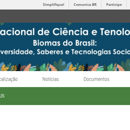
Simplifique!
Comunica BR
Participe
calização
Notícias
Documentos
US