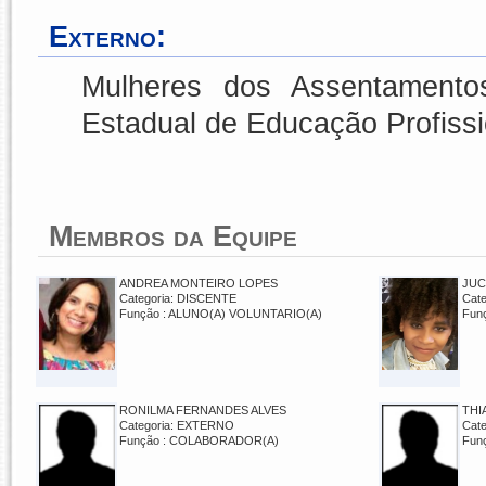
Externo:
Mulheres dos Assentamento
Estadual de Educação Profiss
Membros da Equipe
ANDREA MONTEIRO LOPES
JUC
Categoria: DISCENTE
Cat
Função : ALUNO(A) VOLUNTARIO(A)
Fun
RONILMA FERNANDES ALVES
THI
Categoria: EXTERNO
Cat
Função : COLABORADOR(A)
Fun