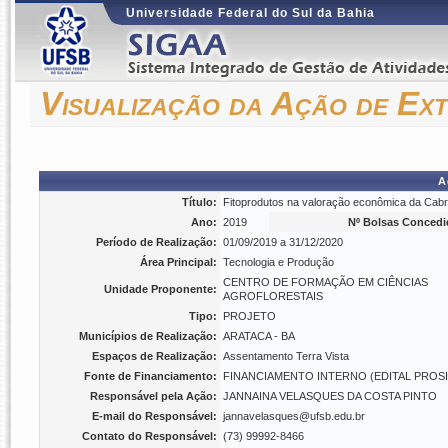
Universidade Federal do Sul da Bahia
Visualização da Ação de Ex
A
Título:
Fitoprodutos na valoração econômica da Cab
Ano:
2019
Nº Bolsas Concedi
Período de Realização:
01/09/2019 a 31/12/2020
Área Principal:
Tecnologia e Produção
CENTRO DE FORMAÇÃO EM CIÊNCIAS
Unidade Proponente:
AGROFLORESTAIS
Tipo:
PROJETO
Municípios de Realização:
ARATACA - BA
Espaços de Realização:
Assentamento Terra Vista
Fonte de Financiamento:
FINANCIAMENTO INTERNO (EDITAL PROSIS
Responsável pela Ação:
JANNAINA VELASQUES DA COSTA PINTO
E-mail do Responsável:
jannavelasques@ufsb.edu.br
Contato do Responsável:
(73) 99992-8466