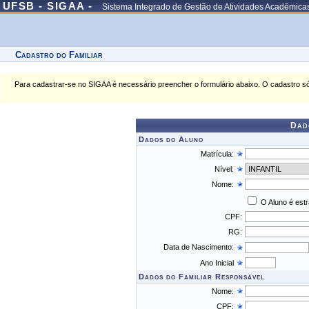
UFSB - SIGAA -
Sistema Integrado de Gestão de Atividades Acadêmica
Cadastro do Familiar
Para cadastrar-se no SIGAA é necessário preencher o formulário abaixo. O cadastro só
Dad
Dados do Aluno
Matrícula:
Nível:
Nome:
O Aluno é est
CPF:
RG:
Data de Nascimento:
Ano Inicial
Dados do Familiar Responsável
Nome:
CPF: