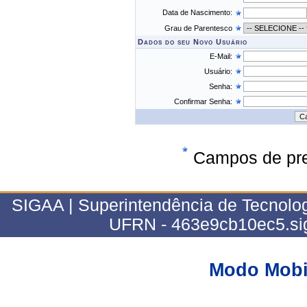
Data de Nascimento:
Grau de Parentesco
Dados do seu Novo Usuário
E-Mail:
Usuário:
Senha:
Confirmar Senha:
Campos de pre
SIGAA | Superintendência de Tecnolog
UFRN - 463e9cb10ec5.si
Modo Mobi