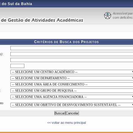
 do Sul da Bahia
Acessível pa
com deficiênci
Critérios de Busca dos Projetos
s)
:
:
nto
<< voltar ao menu principal