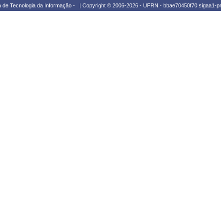
a de Tecnologia da Informação - | Copyright © 2006-2026 - UFRN - bbae70450f70.sigaa1-