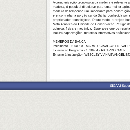
A caracterização tecnológica da madeira é relevante p
madeira, é possível direcionar para uma melhor aplic
madeira desempenha um importante para construção 
e encontrada na porção sul da Bahia, conhecida por 
propriedades tecnológicas. Deste modo, o projeto bu
Mata Atlântica do Unidade de Conservação Refúgio de
química, física e mecânica. Espera-se que os result
incluirá capacitações, materiais informativos e técnicos
MEMBROS DA BANCA:
Presidente - 1960928 - MARA LUCIA AGOSTINI VALL
Externo ao Programa - 1338484 - RICARDO GABRIE
Externo à Instituição - WESCLEY VIANA EVANGELIS
SIGAA | Super