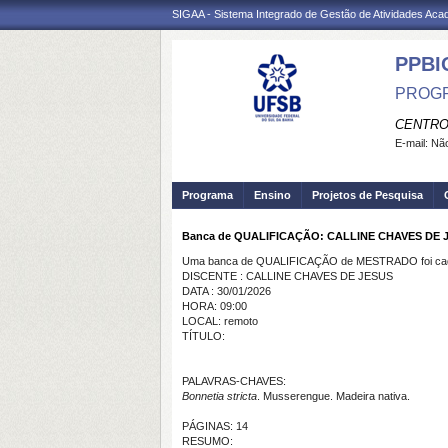
SIGAA - Sistema Integrado de Gestão de Atividades Ac
PPBI
PROGR
CENTRO
E-mail:
Não
Programa
Ensino
Projetos de Pesquisa
Banca de QUALIFICAÇÃO: CALLINE CHAVES DE 
Uma banca de QUALIFICAÇÃO de MESTRADO foi cada
DISCENTE : CALLINE CHAVES DE JESUS
DATA : 30/01/2026
HORA: 09:00
LOCAL: remoto
TÍTULO:
PALAVRAS-CHAVES:
Bonnetia stricta
. Musserengue. Madeira nativa.
PÁGINAS: 14
RESUMO: