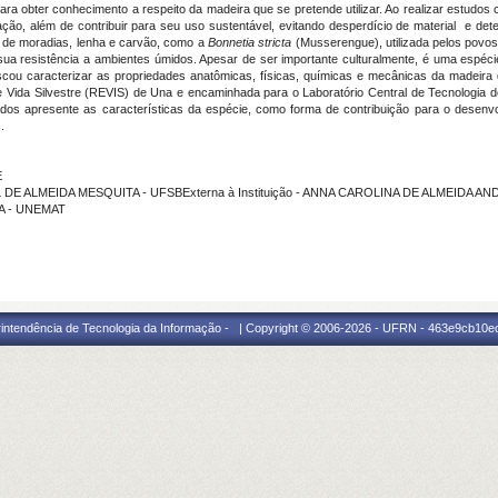
ara obter conhecimento a respeito da madeira que se pretende utilizar. Ao realizar estudos
ação, além de contribuir para seu uso sustentável, evitando desperdício de material e d
de moradias, lenha e carvão, como a
Bonnetia stricta
(Musserengue), utilizada pelos povos
sua resistência a ambientes úmidos. Apesar de ser importante culturalmente, é uma espé
scou caracterizar as propriedades anatômicas, físicas, químicas e mecânicas da madeira
 Vida Silvestre (REVIS) de Una e encaminhada para o Laboratório Central de Tecnologia de
ados apresente as características da espécie, como forma de contribuição para o desenvol
.
E
L DE ALMEIDA MESQUITA - UFSBExterna à Instituição - ANNA CAROLINA DE ALMEIDA A
TA - UNEMAT
intendência de Tecnologia da Informação - | Copyright © 2006-2026 - UFRN - 463e9cb10e