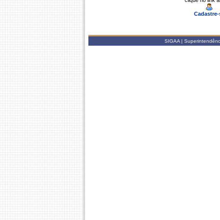
clique no link 
Cadastre-
SIGAA | Superintendênc