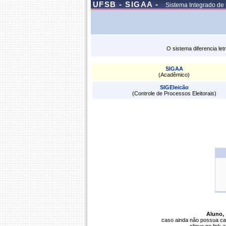
UFSB - SIGAA -
Sistema Integrado de
O sistema diferencia le
SIGAA
(Acadêmico)
SIGEleicão
(Controle de Processos Eleitorais)
Aluno,
caso ainda não possua ca