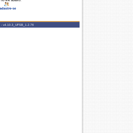
 no link abaixo.
adastre-se
 -
v4.10.3_UFSB_1.2.76