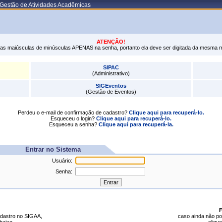
 Gestão de Atividades Acadêmicas
ATENÇÃO!
tras maiúsculas de minúsculas APENAS na senha, portanto ela deve ser digitada da mesma 
SIPAC
(Administrativo)
SIGEventos
(Gestão de Eventos)
Perdeu o e-mail de confirmação de cadastro?
Clique aqui para recuperá-lo.
Esqueceu o login?
Clique aqui para recuperá-lo.
Esqueceu a senha?
Clique aqui para recuperá-la.
Entrar no Sistema
Usuário:
Senha:
F
dastro no SIGAA,
caso ainda não p