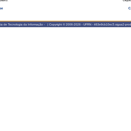
abaixo.
clique
se
C
ia de Tecnologia da Informação - | Copyright © 2006-2026 - UFRN - 463e9cb10ec5.sigaa2-prod