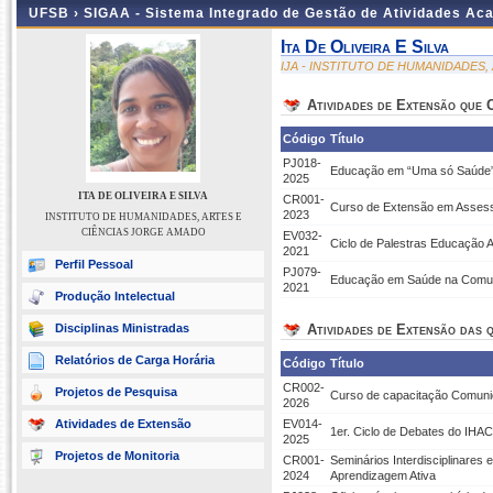
UFSB ›
SIGAA - Sistema Integrado de Gestão de Atividades Ac
Ita De Oliveira E Silva
IJA - INSTITUTO DE HUMANIDADES
Atividades de Extensão que
Código
Título
PJ018-
Educação em “Uma só Saúde” e
2025
ITA DE OLIVEIRA E SILVA
CR001-
Curso de Extensão em Assesso
2023
INSTITUTO DE HUMANIDADES, ARTES E
CIÊNCIAS JORGE AMADO
EV032-
Ciclo de Palestras Educação A
2021
Perfil Pessoal
PJ079-
Educação em Saúde na Comuni
2021
Produção Intelectual
Disciplinas Ministradas
Atividades de Extensão das q
Relatórios de Carga Horária
Código
Título
CR002-
Projetos de Pesquisa
Curso de capacitação Comuni
2026
Atividades de Extensão
EV014-
1er. Ciclo de Debates do IHA
2025
Projetos de Monitoria
CR001-
Seminários Interdisciplinare
2024
Aprendizagem Ativa