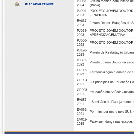
PJ038-
Oficina técnico-comunitária d
Ir ao Menu Principal
2024
(Bahia)
PJ029-
PROJETO JOVEM DOUTOR -
2023
GRAPIÚNA
EV037-
Jovem Doutor: Estações de Sa
2023
PJ028-
PROJETO JOVEM DOUTOR P
2023
APRENDIZAGEM ATIVA
PJ030-
PROJETO JOVEM DOUTOR 
2023
PJ120-
Projeto de Reabilitação Urban
2023
PJ002-
Projeto Jovem Doutor na esco
2022
CR005-
Territorialização e análise de
2022
CR004-
Os princípios da Educação P
2021
CR008-
Educação em Saúde: Cuidado 
2021
EV057-
I Seminário de Planejamento 
2021
EV062-
Por mim, por nós e pelo SUS
2021
EV011-
Palavraemdança nas escolas d
2018