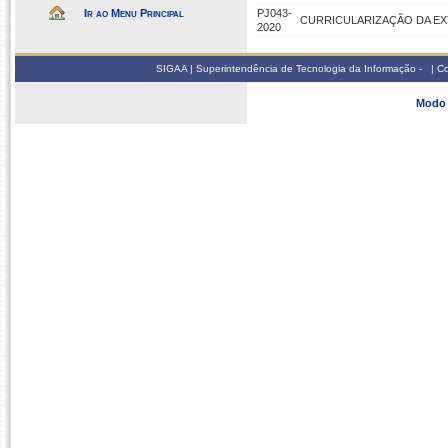
Ir ao Menu Principal
PJ043-
CURRICULARIZAÇÃO DA EXT
2020
SIGAA | Superintendência de Tecnologia da Informação - | 
Modo 