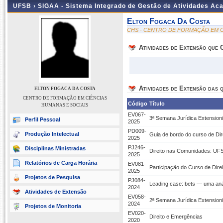
UFSB ›
SIGAA - Sistema Integrado de Gestão de Atividades Ac
Elton Fogaca Da Costa
CHS - CENTRO DE FORMAÇÃO EM C
Atividades de Extensão que
Atividades de Extensão das q
ELTON FOGACA DA COSTA
CENTRO DE FORMAÇÃO EM CIÊNCIAS
Código
Título
HUMANAS E SOCIAIS
EV067-
3ª Semana Jurídica Extension
Perfil Pessoal
2025
PD009-
Produção Intelectual
Guia de bordo do curso de Dir
2025
PJ246-
Disciplinas Ministradas
Direito nas Comunidades: UF
2025
Relatórios de Carga Horária
EV081-
Participação do Curso de Dire
2025
Projetos de Pesquisa
PJ084-
Leading case: bets — uma análi
2024
Atividades de Extensão
EV058-
2ª Semana Jurídica Extension
2024
Projetos de Monitoria
EV020-
Direito e Emergências
2020