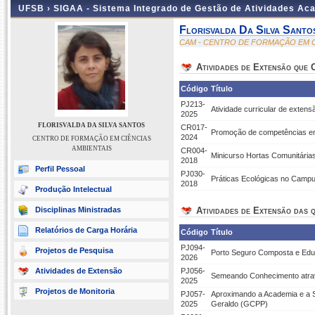
UFSB ›
SIGAA - Sistema Integrado de Gestão de Atividades Ac
Florisvalda Da Silva Santo
CAM - CENTRO DE FORMAÇÃO EM C
Atividades de Extensão que
Código
Título
PJ213-
Atividade curricular de exten
2025
FLORISVALDA DA SILVA SANTOS
CR017-
Promoção de competências em 
2024
CENTRO DE FORMAÇÃO EM CIÊNCIAS
AMBIENTAIS
CR004-
Minicurso Hortas Comunitárias
2018
Perfil Pessoal
PJ030-
Práticas Ecológicas no Camp
2018
Produção Intelectual
Disciplinas Ministradas
Atividades de Extensão das q
Relatórios de Carga Horária
Código
Título
PJ094-
Projetos de Pesquisa
Porto Seguro Composta e Ed
2026
Atividades de Extensão
PJ056-
Semeando Conhecimento atravé
2025
Projetos de Monitoria
PJ057-
Aproximando a Academia e a S
2025
Geraldo (GCPP)