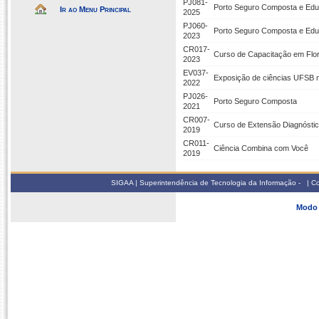
PJ081-
Porto Seguro Composta e Ed
Ir ao Menu Principal
2025
PJ060-
Porto Seguro Composta e Ed
2023
CR017-
Curso de Capacitação em Flo
2023
EV037-
Exposição de ciências UFSB 
2022
PJ026-
Porto Seguro Composta
2021
CR007-
Curso de Extensão Diagnóstico
2019
CR011-
Ciência Combina com Você
2019
SIGAA | Superintendência de Tecnologia da Informação - | 
Modo 