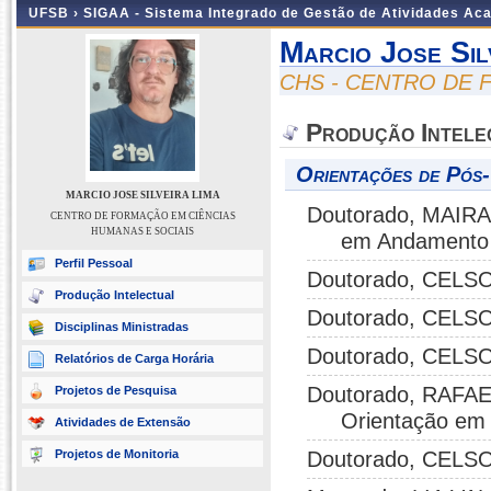
UFSB ›
SIGAA - Sistema Integrado de Gestão de Atividades Ac
Marcio Jose Sil
CHS - CENTRO DE 
Produção Intele
Orientações de Pós
MARCIO JOSE SILVEIRA LIMA
Doutorado, MAIR
CENTRO DE FORMAÇÃO EM CIÊNCIAS
HUMANAS E SOCIAIS
em Andamento
Perfil Pessoal
Doutorado, CELSO
Produção Intelectual
Doutorado, CELSO
Disciplinas Ministradas
Doutorado, CELSO
Relatórios de Carga Horária
Doutorado, RAFA
Projetos de Pesquisa
Orientação em
Atividades de Extensão
Projetos de Monitoria
Doutorado, CELSO