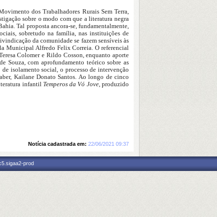
o Movimento dos Trabalhadores Rurais Sem Terra,
stigação sobre o modo com que a literatura negra
Bahia. Tal proposta ancora-se, fundamentalmente,
iais, sobretudo na família, nas instituições de
reivindicação da comunidade se fazem sensíveis às
a Municipal Alfredo Felix Correia. O referencial
 Teresa Colomer e Rildo Cosson, enquanto aporte
mi de Souza, com aprofundamento teórico sobre as
 de isolamento social, o processo de intervenção
aber, Kailane Donato Santos. Ao longo de cinco
teratura infantil
Temperos da Vó Jove
, produzido
Notícia cadastrada em:
22/06/2021 09:37
c5.sigaa2-prod