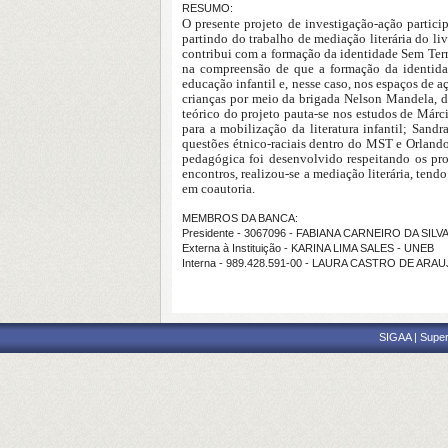
RESUMO:
O presente projeto de investigação-ação partic
partindo do trabalho de mediação literária do li
contribui com a formação da identidade Sem Terr
na compreensão de que a formação da identidade
educação infantil e, nesse caso, nos espaços de 
crianças por meio da brigada Nelson Mandela, da
teórico do projeto pauta-se nos estudos de Már
para a mobilização da literatura infantil; Sand
questões étnico-raciais dentro do MST e Orlando
pedagógica foi desenvolvido respeitando os pr
encontros, realizou-se a mediação literária, tend
em coautoria.
MEMBROS DA BANCA:
Presidente - 3067096 - FABIANA CARNEIRO DA SILV
Externa à Instituição - KARINA LIMA SALES - UNEB
Interna - 989.428.591-00 - LAURA CASTRO DE ARA
SIGAA | Super