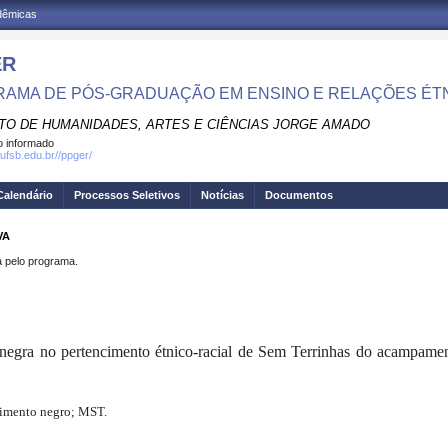
adêmicas
ER
AMA DE PÓS-GRADUAÇÃO EM ENSINO E RELAÇÕES ÉTN
UTO DE HUMANIDADES, ARTES E CIÊNCIAS JORGE AMADO
 informado
.ufsb.edu.br//ppger/
Calendário
Processos Seletivos
Notícias
Documentos
VA
pelo programa.
ura negra no pertencimento étnico-racial de Sem Terrinhas do acampam
ncimento negro; MST.