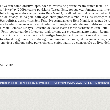
ipativa tem como objetivo apreender as marcas de pertencimento étnico-racial n
vro
Vermelho
(2009), escrito por Maria Tereza. Este, por sua vez, fomenta uma inve
inha integrantes do acampamento Bela Manhã, localizado em Teixeira de Freitas, 
 da criança se dá pela correlação entre processos simbólicos e as interações soc
ações políticas dos sujeitos Sem Terra. No acampamento Bela Manhã, as pautas de 
s cirandas itinerantes e de atividades de formação escolar desenvolvidas na Escol
cia Mara Ramos e Monyse Ravenna de Sousa Barros sobre as infâncias Sem Terra;
ra Petit, conceituando a literatura oral, pretagogia e pertencimento negro; Rau
 Fals Borda, com as balizas da investigação-ação participante. Diante do contexto
otocolos de segurança e em diálogo com uma única criança do acampamento, a s
o em vista o diálogo sobre pertencimento étnico-racial e a composição do livro de li
A
UJO - UFBA
intendência de Tecnologia da Informação - | Copyright © 2006-2026 - UFRN - 463e9cb10e