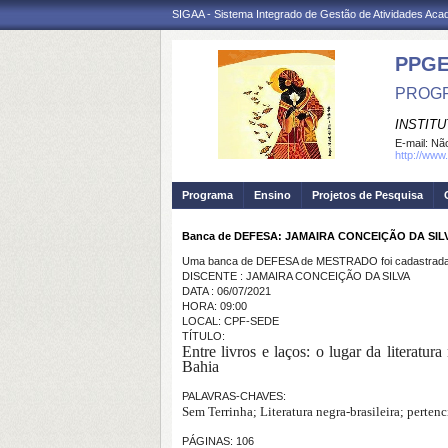
SIGAA - Sistema Integrado de Gestão de Atividades Ac
PPG
PROGR
INSTIT
E-mail:
Não
http://www
Programa
Ensino
Projetos de Pesquisa
Banca de DEFESA: JAMAIRA CONCEIÇÃO DA SIL
Uma banca de DEFESA de MESTRADO foi cadastrada 
DISCENTE : JAMAIRA CONCEIÇÃO DA SILVA
DATA : 06/07/2021
HORA: 09:00
LOCAL: CPF-SEDE
TÍTULO:
Entre livros e laços: o lugar da literat
Bahia
PALAVRAS-CHAVES:
Sem Terrinha; Literatura negra-brasileira; perte
PÁGINAS: 106