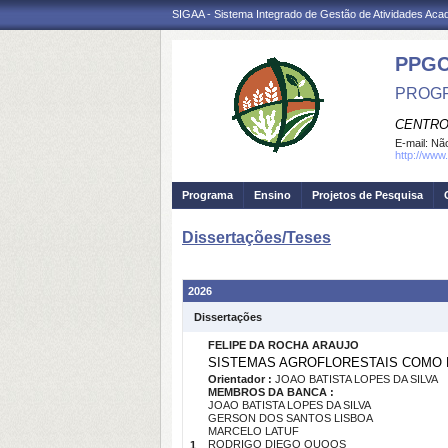
SIGAA - Sistema Integrado de Gestão de Atividades Ac
PPG
PROGR
CENTRO
E-mail:
Não
http://www.
Programa
Ensino
Projetos de Pesquisa
Dissertações/Teses
2026
Dissertações
FELIPE DA ROCHA ARAUJO
SISTEMAS AGROFLORESTAIS COMO R
Orientador :
JOAO BATISTA LOPES DA SILVA
MEMBROS DA BANCA :
JOAO BATISTA LOPES DA SILVA
GERSON DOS SANTOS LISBOA
MARCELO LATUF
RODRIGO DIEGO QUOOS
1