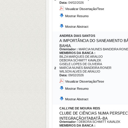
Data:
04/02/2026
Visualizar Dissertação/Tese
Mostrar Resumo
Mostrar Abstract
ANDREA DIAS SANTOS
A IMPORTÂNCIA DO SANEAMENTO BÁ
BAHIA.
Orientador :
MARCIA NUNES BANDEIRA RON
MEMBROS DA BANCA :
BILZA MARQUES DE ARAUJO
DEBORA SCHMITT KAVALEK
GISELE LOPES DE OLIVEIRA
MARCIA NUNES BANDEIRA RONER
2
WILSON ALVES DE ARAUJO
Data:
09/02/2026
Visualizar Dissertação/Tese
Mostrar Resumo
Mostrar Abstract
CALLYNE DE MOURA REIS
CLUBE DE CIÊNCIAS NUMA PERSPEC
INTEGRAÇÃO/ITABATÃ–BA
Orientador :
DEBORA SCHMITT KAVALEK
MEMBROS DA BANCA :