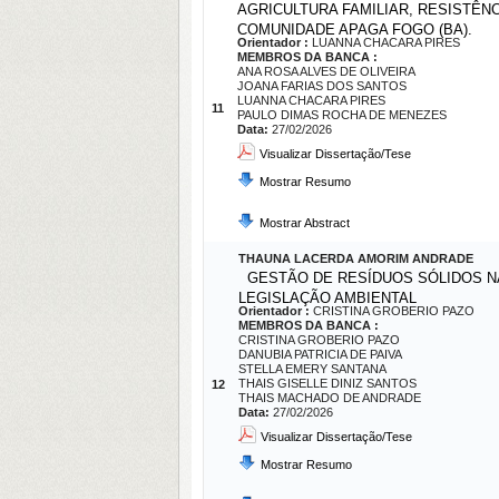
AGRICULTURA FAMILIAR, RESISTÊN
COMUNIDADE APAGA FOGO (BA).
Orientador :
LUANNA CHACARA PIRES
MEMBROS DA BANCA :
ANA ROSA ALVES DE OLIVEIRA
JOANA FARIAS DOS SANTOS
LUANNA CHACARA PIRES
11
PAULO DIMAS ROCHA DE MENEZES
Data:
27/02/2026
Visualizar Dissertação/Tese
Mostrar Resumo
Mostrar Abstract
THAUNA LACERDA AMORIM ANDRADE
GESTÃO DE RESÍDUOS SÓLIDOS NA C
LEGISLAÇÃO AMBIENTAL
Orientador :
CRISTINA GROBERIO PAZO
MEMBROS DA BANCA :
CRISTINA GROBERIO PAZO
DANUBIA PATRICIA DE PAIVA
STELLA EMERY SANTANA
THAIS GISELLE DINIZ SANTOS
12
THAIS MACHADO DE ANDRADE
Data:
27/02/2026
Visualizar Dissertação/Tese
Mostrar Resumo